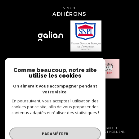
Nous
ADHÉRONS
Comme beaucoup, notre site
utilise les cookies
On aimerait vous accompagner pendant
votre visite.
En poursuivant, vous acceptez l'utilisation des
cookies par ce site, afin de vous proposer des
contenus adaptés et réaliser des statistiques !
© 2026 | TOUS DROITS RÉSERVÉS | TRADUCTION POWERED BY GOOGLE |
NOS HONORAIRES
PLAN DU SITE
MENTIONS LÉGALES
ADMIN
NOS LIENS
PARAMÉTRER
POLITIQUE RGPD
COOKIES