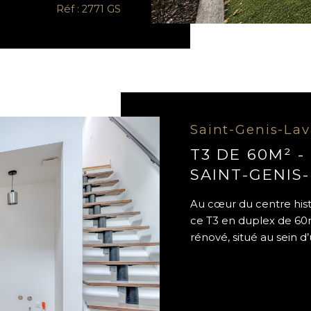
Réf : 2771 GS
Saint-Genis-Lav
T3 DE 60M² -
SAINT-GENIS
Au cœur du centre hist
ce T3 en duplex de 60
rénové, situé au sein d’