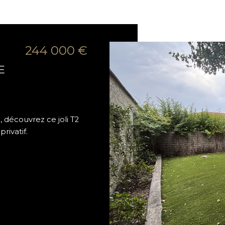
244 000 €
E
 découvrez ce joli T2
rivatif.