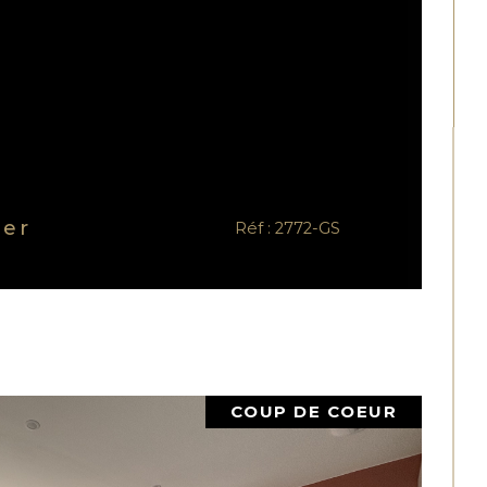
ner
Réf : 2772-GS
COUP DE COEUR