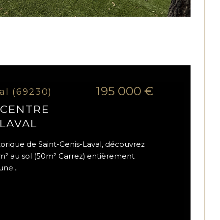
195 000 €
al (69230)
 CENTRE
-LAVAL
orique de Saint-Genis-Laval, découvrez
m² au sol (50m² Carrez) entièrement
une...