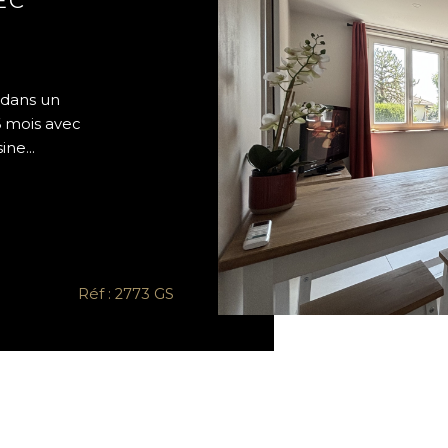
 dans un
6 mois avec
ne...
Réf : 2773 GS