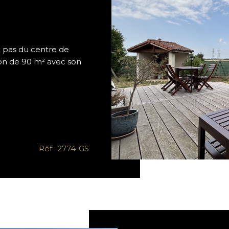
E
x pas du centre de
son de 90 m² avec son
Réf : 2774-GS