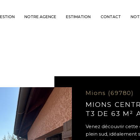
ESTION
NOTRE AGENCE
ESTIMATION
CONTACT
NOT
Voir les
31
annonces
uer
Estimer
BUDGET
nnée
'immo pro
Mions (69780)
MIONS CENTR
T3 DE 63 M² 
Venez découvrir cette
plein sud, idéalement