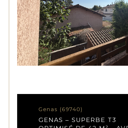
Genas (69740)
GENAS – SUPERBE T3
OPTIMISÉ DE 42 M² - AV